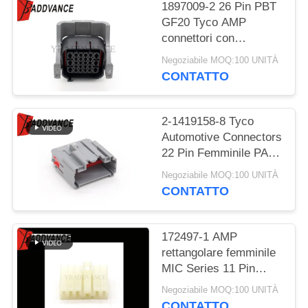
POLITICA
1897009-2 26 Pin PBT
GF20 Tyco AMP
SULLA
connettori con
PRIVACY
backshell
Negoziabile MOQ:100 UNITÀ
CONTATTO
2-1419158-8 Tyco
Automotive Connectors
22 Pin Femminile PA66
Gf30
Negoziabile MOQ:100 UNITÀ
CONTATTO
172497-1 AMP
rettangolare femminile
MIC Series 11 Pin
Connectors di TE
Negoziabile MOQ:100 UNITÀ
Connectivity
CONTATTO