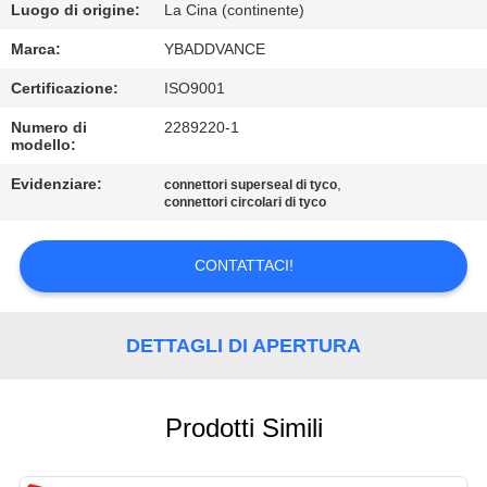
CONTROLLO
Luogo di origine:
La Cina (continente)
DI
Marca:
YBADDVANCE
QUALITÀ
Certificazione:
ISO9001
Numero di
2289220-1
CONTATTICI
modello:
Evidenziare:
,
connettori superseal di tyco
connettori circolari di tyco
RICHIEDA
UNA
CONTATTACI!
CITAZIONE
DETTAGLI DI APERTURA
MAPPA
DEL
SITO
Prodotti Simili