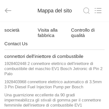
2026
Xi'An
YingBao
Auto
Mappa del sito
Parts
Co.,Ltd.
All
Rights
CASA
Reserved.
società
Visita alla
Controllo di
fabbrica
qualità
PRODOTTI
Contact Us
CIRCA
connettori dell'iniettore di combustibile
NOI
1928402448 2 connettore elettrico dell'iniettore di
combustibile del maschio EV1 Bosch Jetronic di Pin 2
Palo
GIRO
1928403968 connettore elettrico automatico di 3.5mm
DELLA
3 Pin Diesel Fuel Injection Pump per Bosch
FABBRICA
Una guarnizione eccellente da 90 gradi
impermeabilizza gli stivali di gomma per il connettore
femminile dell'iniettore di combustibile EV1