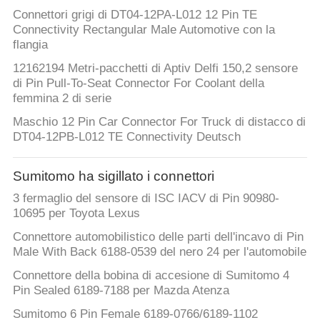
POLITICA
Connettori grigi di DT04-12PA-L012 12 Pin TE
SULLA
Connectivity Rectangular Male Automotive con la
flangia
PRIVACY
12162194 Metri-pacchetti di Aptiv Delfi 150,2 sensore
di Pin Pull-To-Seat Connector For Coolant della
femmina 2 di serie
Maschio 12 Pin Car Connector For Truck di distacco di
DT04-12PB-L012 TE Connectivity Deutsch
Sumitomo ha sigillato i connettori
3 fermaglio del sensore di ISC IACV di Pin 90980-
10695 per Toyota Lexus
Connettore automobilistico delle parti dell'incavo di Pin
Male With Back 6188-0539 del nero 24 per l'automobile
Connettore della bobina di accesione di Sumitomo 4
Pin Sealed 6189-7188 per Mazda Atenza
Sumitomo 6 Pin Female 6189-0766/6189-1102