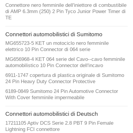
CONTROLLO
Connettore nero femminile dell'iniettore di combustibile
DI
di AMP 6.3mm (250) 2 Pin Tyco Junior Power Timer di
TE
QUALITÀ
Connettori automobilistici di Sumitomo
CONTATTICI
MG655723-5 KET un motociclo nero femminile
elettrico 10 Pin Connector di 064 serie
RICHIEDA
MG656968-4 KET 064 serie del Cavo--cavo femminile
automobilistico 10 Pin Connector dell'incavo
UNA
6911-1747 copertura di plastica originale di Sumitomo
CITAZIONE
24 Pin Heavy Duty Connector Protective
6189-0849 Sumitomo 24 Pin Automotive Connector
MAPPA
With Cover femminile impermeabile
DEL
Connettori automobilistici di Deutsch
SITO
17211105 Aptiv DCS Serie 2.8 PBT 9 Pin Female
Lightning FCI connettore