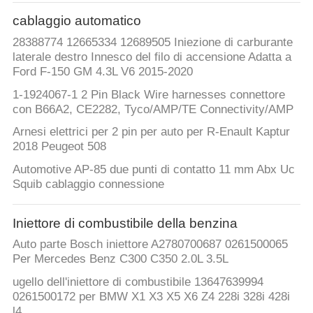
cablaggio automatico
28388774 12665334 12689505 Iniezione di carburante
laterale destro Innesco del filo di accensione Adatta a
Ford F-150 GM 4.3L V6 2015-2020
1-1924067-1 2 Pin Black Wire harnesses connettore
con B66A2, CE2282, Tyco/AMP/TE Connectivity/AMP
Arnesi elettrici per 2 pin per auto per R-Enault Kaptur
2018 Peugeot 508
Automotive AP-85 due punti di contatto 11 mm Abx Uc
Squib cablaggio connessione
Iniettore di combustibile della benzina
Auto parte Bosch iniettore A2780700687 0261500065
Per Mercedes Benz C300 C350 2.0L 3.5L
ugello dell'iniettore di combustibile 13647639994
0261500172 per BMW X1 X3 X5 X6 Z4 228i 328i 428i
l4