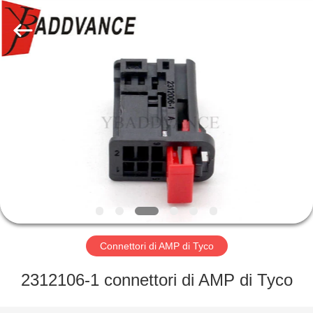
2026
Xi'An
YingBao
Auto
Parts
Co.,Ltd.
All
Rights
CASA
Reserved.
PRODOTTI
CIRCA
NOI
GIRO
DELLA
Connettori di AMP di Tyco
FABBRICA
2312106-1 connettori di AMP di Tyco