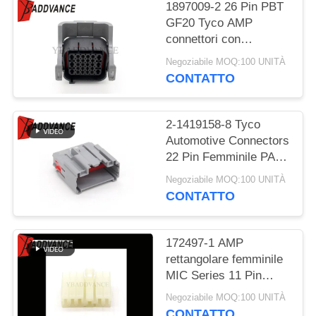
POLITICA
1897009-2 26 Pin PBT
GF20 Tyco AMP
SULLA
connettori con
PRIVACY
backshell
Negoziabile MOQ:100 UNITÀ
CONTATTO
2-1419158-8 Tyco
Automotive Connectors
22 Pin Femminile PA66
Gf30
Negoziabile MOQ:100 UNITÀ
CONTATTO
172497-1 AMP
rettangolare femminile
MIC Series 11 Pin
Connectors di TE
Negoziabile MOQ:100 UNITÀ
Connectivity
CONTATTO