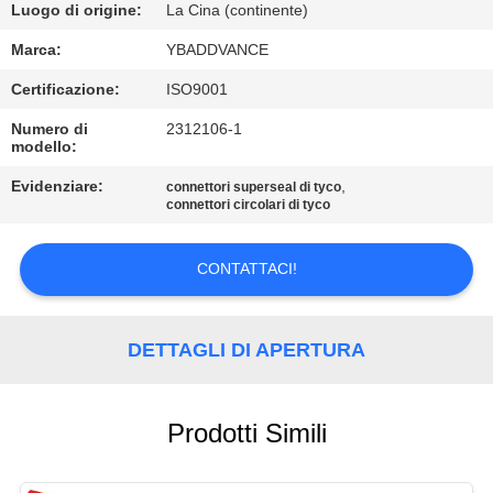
CONTROLLO
Luogo di origine:
La Cina (continente)
DI
Marca:
YBADDVANCE
QUALITÀ
Certificazione:
ISO9001
Numero di
2312106-1
CONTATTICI
modello:
Evidenziare:
,
connettori superseal di tyco
connettori circolari di tyco
RICHIEDA
UNA
CONTATTACI!
CITAZIONE
DETTAGLI DI APERTURA
MAPPA
DEL
SITO
Prodotti Simili