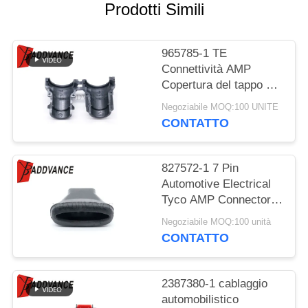
POLITICA
Prodotti Simili
SULLA
PRIVACY
965785-1 TE
Connettività AMP
Copertura del tappo del
connettore
Negoziabile MOQ:100 UNITE
automobilistico Tipo
CONTATTO
retto 9,6 mm
Cappuccio e fissaggio
del cavo
827572-1 7 Pin
Automotive Electrical
Tyco AMP Connector
Rubber Boot per
Negoziabile MOQ:100 unità
cablaggio
CONTATTO
2387380-1 cablaggio
automobilistico