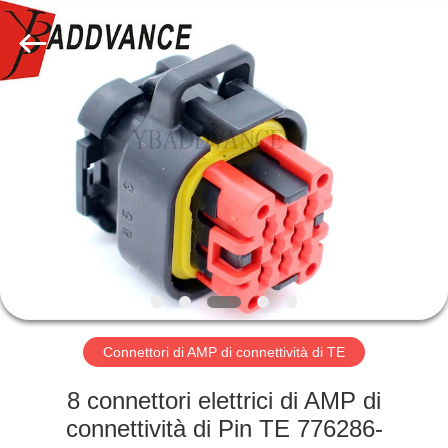
2026
Xi'An
YingBao
Auto
Parts
Co.,Ltd.
All
Rights
CASA
Reserved.
PRODOTTI
CIRCA
NOI
GIRO
DELLA
Connettori di AMP di connettività di TE
FABBRICA
8 connettori elettrici di AMP di
connettività di Pin TE 776286-