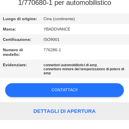
CONTROLLO
1/770680-1 per automobilistico
DI
Luogo di origine:
Cina (continente)
QUALITÀ
Marca:
YBADDVANCE
CONTATTICI
Certificazione:
ISO9001
Numero di
776286-1
modello:
RICHIEDA
UNA
Evidenziare:
,
connettori automobilistici di amp
connettore minore del temporizzatore di potere di
amp
CITAZIONE
CONTATTACI!
MAPPA
DEL
DETTAGLI DI APERTURA
SITO