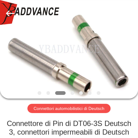
2026
Xi'An
YingBao
Auto
Parts
Co.,Ltd.
All
Rights
CASA
Reserved.
PRODOTTI
CIRCA
NOI
GIRO
DELLA
Connettori automobilistici di Deutsch
FABBRICA
Connettore di Pin di DT06-3S Deutsch
3, connettori impermeabili di Deutsch