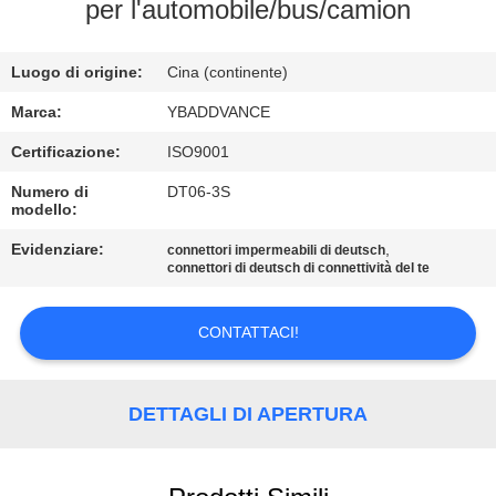
CONTROLLO
per l'automobile/bus/camion
DI
Luogo di origine:
Cina (continente)
QUALITÀ
Marca:
YBADDVANCE
CONTATTICI
Certificazione:
ISO9001
Numero di
DT06-3S
modello:
RICHIEDA
UNA
Evidenziare:
,
connettori impermeabili di deutsch
connettori di deutsch di connettività del te
CITAZIONE
CONTATTACI!
MAPPA
DEL
DETTAGLI DI APERTURA
SITO