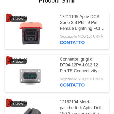
Prodotti Simili
POLITICA
SULLA
17211105 Aptiv DCS
PRIVACY
Serie 2.8 PBT 9 Pin
Female Lightning FCI
connettore
Negoziabile MOQ:100 UNITÀ
CONTATTO
Connettori grigi di
DT04-12PA-L012 12
Pin TE Connectivity
Rectangular Male
Negoziabile MOQ:100 UNITÀ
Automotive con la
CONTATTO
flangia
12162194 Metri-
pacchetti di Aptiv Delfi
150,2 sensore di Pin