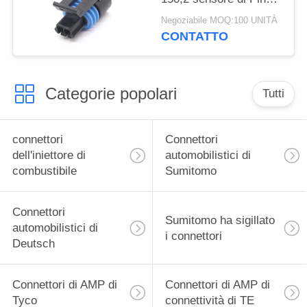
Pull-To-Seat Connector
Negoziabile MOQ:100 UNITÀ
For Coolant della
CONTATTO
femmina 2 di serie
Categorie popolari
Tutti
connettori
Connettori
dell'iniettore di
automobilistici di
combustibile
Sumitomo
Connettori
Sumitomo ha sigillato
automobilistici di
i connettori
Deutsch
Connettori di AMP di
Connettori di AMP di
Tyco
connettività di TE